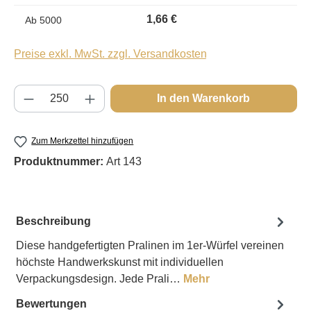
1,66 €
Ab
5000
Preise exkl. MwSt. zzgl. Versandkosten
Produkt Anzahl: Gib den gewünschten Wert e
In den Warenkorb
Zum Merkzettel hinzufügen
Produktnummer:
Art 143
Beschreibung
Diese handgefertigten Pralinen im 1er-Würfel vereinen
höchste Handwerkskunst mit individuellen
Verpackungsdesign. Jede Prali…
Mehr
Bewertungen