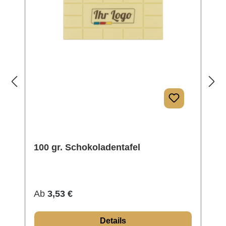
100 gr. Schokoladentafel
Regulärer Preis:
Ab
3,53 €
Details