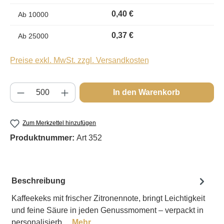
0,40 €
Ab
10000
0,37 €
Ab
25000
Preise exkl. MwSt. zzgl. Versandkosten
Produkt Anzahl: Gib den gewünschten Wert e
In den Warenkorb
Zum Merkzettel hinzufügen
Produktnummer:
Art 352
Beschreibung
Kaffeekeks mit frischer Zitronennote, bringt Leichtigkeit
und feine Säure in jeden Genussmoment – verpackt in
personalisierb…
Mehr