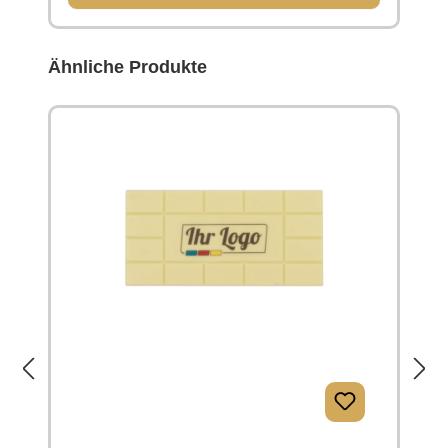
Produktgalerie überspringen
Ähnliche Produkte