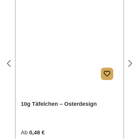
10g Täfelchen – Osterdesign
Regulärer Preis:
Ab
0,48 €