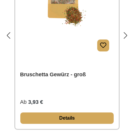
Bruschetta Gewürz - groß
Regulärer Preis:
Ab
3,93 €
Details