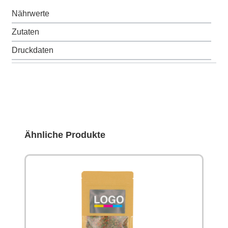
Nährwerte
Zutaten
Druckdaten
Produktgalerie überspringen
Ähnliche Produkte